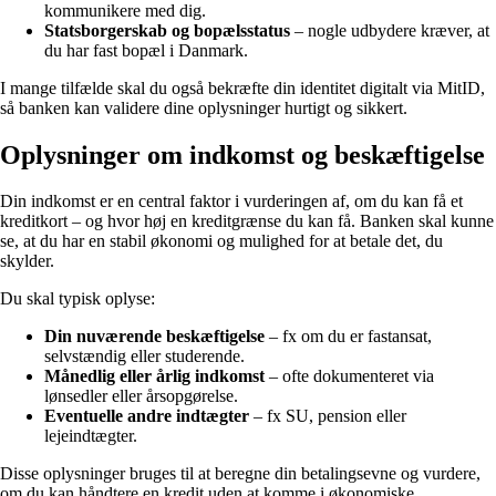
kommunikere med dig.
Statsborgerskab og bopælsstatus
– nogle udbydere kræver, at
du har fast bopæl i Danmark.
I mange tilfælde skal du også bekræfte din identitet digitalt via MitID,
så banken kan validere dine oplysninger hurtigt og sikkert.
Oplysninger om indkomst og beskæftigelse
Din indkomst er en central faktor i vurderingen af, om du kan få et
kreditkort – og hvor høj en kreditgrænse du kan få. Banken skal kunne
se, at du har en stabil økonomi og mulighed for at betale det, du
skylder.
Du skal typisk oplyse:
Din nuværende beskæftigelse
– fx om du er fastansat,
selvstændig eller studerende.
Månedlig eller årlig indkomst
– ofte dokumenteret via
lønsedler eller årsopgørelse.
Eventuelle andre indtægter
– fx SU, pension eller
lejeindtægter.
Disse oplysninger bruges til at beregne din betalingsevne og vurdere,
om du kan håndtere en kredit uden at komme i økonomiske