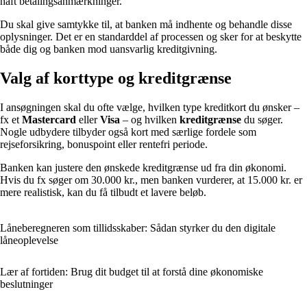
haft betalingsanmærkninger.
Du skal give samtykke til, at banken må indhente og behandle disse
oplysninger. Det er en standarddel af processen og sker for at beskytte
både dig og banken mod uansvarlig kreditgivning.
Valg af korttype og kreditgrænse
I ansøgningen skal du ofte vælge, hvilken type kreditkort du ønsker –
fx et
Mastercard
eller
Visa
– og hvilken
kreditgrænse
du søger.
Nogle udbydere tilbyder også kort med særlige fordele som
rejseforsikring, bonuspoint eller rentefri periode.
Banken kan justere den ønskede kreditgrænse ud fra din økonomi.
Hvis du fx søger om 30.000 kr., men banken vurderer, at 15.000 kr. er
mere realistisk, kan du få tilbudt et lavere beløb.
Låneberegneren som tillidsskaber: Sådan styrker du den digitale
låneoplevelse
Lær af fortiden: Brug dit budget til at forstå dine økonomiske
beslutninger