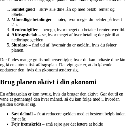
Samlet gæld
– skriv alle dine lån op med beløb, renter og
løbetid.
Månedlige betalinger
– noter, hvor meget du betaler på hvert
lån.
Renteudgifter
– beregn, hvor meget du betaler i renter over tid.
Afdragsbeløb
– se, hvor meget af hver betaling der går til at
nedbringe gælden.
Slutdato
– find ud af, hvornår du er gældfri, hvis du følger
planen.
Der findes mange gratis onlineværktøjer, hvor du kan indtaste dine lån
og få en automatisk afdragsplan. Det vigtigste er, at du løbende
opdaterer den, hvis din økonomi ændrer sig.
Brug planen aktivt i din økonomi
En afdragsplan er kun nyttig, hvis du bruger den aktivt. Gør det til en
vane at gennemgå den hver måned, så du kan følge med i, hvordan
gælden udvikler sig.
Sæt delmål
– fx at reducere gælden med et bestemt beløb inden
for et år.
Fejr fremskridt
– små sejre gør det lettere at holde