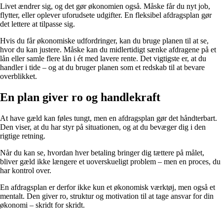
Livet ændrer sig, og det gør økonomien også. Måske får du nyt job,
flytter, eller oplever uforudsete udgifter. En fleksibel afdragsplan gør
det lettere at tilpasse sig.
Hvis du får økonomiske udfordringer, kan du bruge planen til at se,
hvor du kan justere. Måske kan du midlertidigt sænke afdragene på et
lån eller samle flere lån i ét med lavere rente. Det vigtigste er, at du
handler i tide – og at du bruger planen som et redskab til at bevare
overblikket.
En plan giver ro og handlekraft
At have gæld kan føles tungt, men en afdragsplan gør det håndterbart.
Den viser, at du har styr på situationen, og at du bevæger dig i den
rigtige retning.
Når du kan se, hvordan hver betaling bringer dig tættere på målet,
bliver gæld ikke længere et uoverskueligt problem – men en proces, du
har kontrol over.
En afdragsplan er derfor ikke kun et økonomisk værktøj, men også et
mentalt. Den giver ro, struktur og motivation til at tage ansvar for din
økonomi – skridt for skridt.