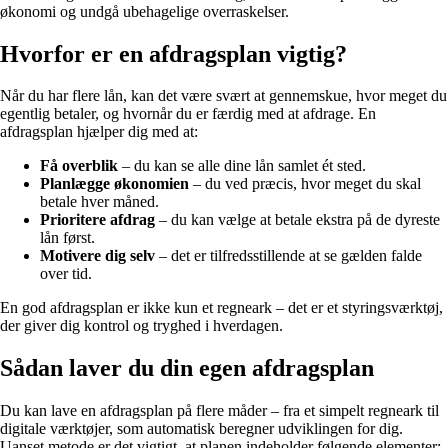
økonomi og undgå ubehagelige overraskelser.
Hvorfor er en afdragsplan vigtig?
Når du har flere lån, kan det være svært at gennemskue, hvor meget du
egentlig betaler, og hvornår du er færdig med at afdrage. En
afdragsplan hjælper dig med at:
Få overblik
– du kan se alle dine lån samlet ét sted.
Planlægge økonomien
– du ved præcis, hvor meget du skal
betale hver måned.
Prioritere afdrag
– du kan vælge at betale ekstra på de dyreste
lån først.
Motivere dig selv
– det er tilfredsstillende at se gælden falde
over tid.
En god afdragsplan er ikke kun et regneark – det er et styringsværktøj,
der giver dig kontrol og tryghed i hverdagen.
Sådan laver du din egen afdragsplan
Du kan lave en afdragsplan på flere måder – fra et simpelt regneark til
digitale værktøjer, som automatisk beregner udviklingen for dig.
Uanset metode er det vigtigt, at planen indeholder følgende elementer: