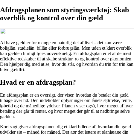
Afdragsplanen som styringsværktøj: Skab
overblik og kontrol over din gæld
At have gæld er for mange en naturlig del af livet – det kan være
boliglån, studielån, billån eller forbrugslån. Men uden et klart overblik
kan gælden hurtigt føles uoverskuelig. En afdragsplan er et af de mest
effektive redskaber til at skabe struktur, ro og kontrol over økonomien.
Den hjælper dig med at se, hvor du står, og hvordan du trin for trin kan
blive gældfri.
Hvad er en afdragsplan?
En afdragsplan er en oversigt, der viser, hvordan du betaler din gæld
tilbage over tid. Den indeholder oplysninger om lånets størrelse, rente,
løbetid og de månedlige ydelser. Planen viser også, hvor meget af hver
betaling der går til renter, og hvor meget der går til at nedbringe selve
gælden.
Kort sagt giver afdragsplanen dig et klart billede af, hvordan din gæld
udvikler sig – måned for måned. Det gør det lettere at planlægge din